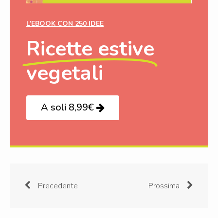
L’EBOOK CON 250 IDEE
Ricette estive
vegetali
A soli 8,99€
Precedente
Prossima