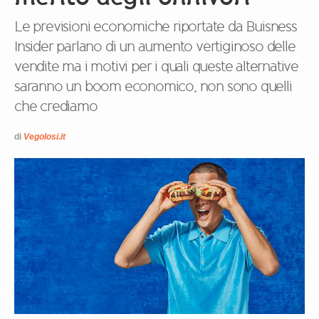
Le previsioni economiche riportate da Buisness
Insider parlano di un aumento vertiginoso delle
vendite ma i motivi per i quali queste alternative
saranno un boom economico, non sono quelli
che crediamo
di
Vegolosi.it