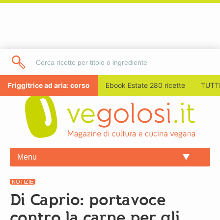
Friggitrice ad aria: corso
Ebook Estate 280 ricette
TUTTI
Menu
NOTIZIE
Di Caprio: portavoce
contro la carne per gli