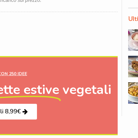
 ricarico sul prezzo.
Ult
CON 250 IDEE
ette estive
vegetali
li 8,99€