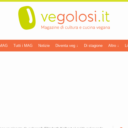
 MAG
Tutti i MAG
Notizie
Diventa veg ↓
Di stagione
Altro ↓
Li