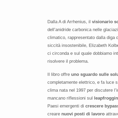
Dalla A di Arrhenius, il
visionario s
dell’anidride carbonica nelle glacia
climatico, rappresentato dalla diga 
siccità insostenibile, Elizabeth Kol
ci circonda e sul quale dobbiamo inte
risolvere il problema.
Il libro offre
uno sguardo sulle solu
completamente elettrico, e fa luce s
clima nata nel 1997 per discutere l’
mancano riflessioni sul
leapfroggi
Paesi emergenti di
crescere bypass
creare
nuovi posti di lavoro
attrav