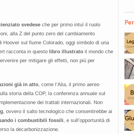
Per
cienziato svedese
che per primo intuì il ruolo
zioni, alla Z del punto zero del cambiamento
di Hoover sul fiume Colorado, oggi simbolo di una
bert racconta in questo
libro illustrato
il mondo che
rvenire per mitigare gli effetti, non più per
zioni già in atto
, come l’Alia, il primo aereo
ulla storia della COP, la conferenza annuale sul
implementazione dei trattati internazionali. Non
ng
, ovvero il salto tecnologico che consentirebbe ai
ando i combustibili fossili
, e sull’opportunità di
erso la decarbonizzazione.