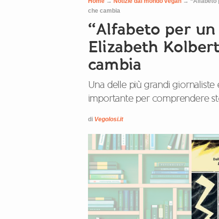
Home
→
Notizie dal mondo vegan
→
“Alfabeto 
che cambia
“Alfabeto per un 
Elizabeth Kolber
cambia
Una delle più grandi giornaliste e
importante per comprendere sto
di
Vegolosi.it