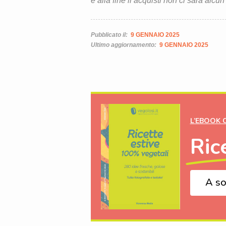
e alla fine li acquisti non ci sarà alcun
Pubblicato il:
9 GENNAIO 2025
Ultimo aggiornamento:
9 GENNAIO 2025
L’EBOOK 
Ric
A so