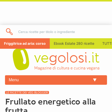
Friggitrice ad aria: corso
Ebook Estate 280 ricette
TUTTI
Menu
LE RICETTE DEI VEG BLOGGER
Frullato energetico alla
frutta