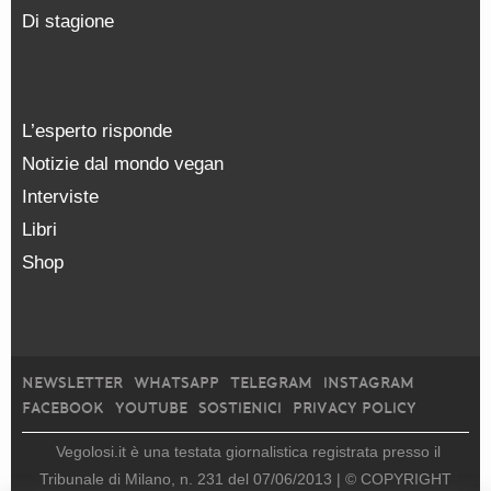
Di stagione
L’esperto risponde
Notizie dal mondo vegan
Interviste
Libri
Shop
NEWSLETTER
WHATSAPP
TELEGRAM
INSTAGRAM
FACEBOOK
YOUTUBE
SOSTIENICI
PRIVACY POLICY
Vegolosi.it è una testata giornalistica registrata presso il
Tribunale di Milano, n. 231 del 07/06/2013 |
© COPYRIGHT