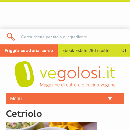
Friggitrice ad aria: corso
Ebook Estate 280 ricette
TUTTI
Menu
cetriolo