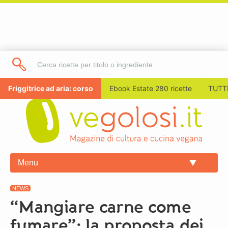
Friggitrice ad aria: corso
Ebook Estate 280 ricette
TUTTI
Menu
NEWS
“Mangiare carne come
fumare”: la proposta dei