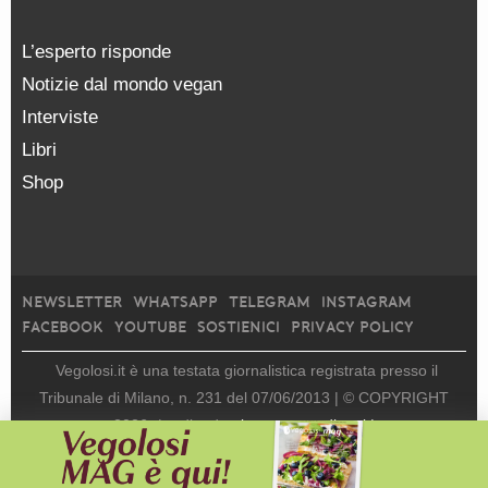
L’esperto risponde
Notizie dal mondo vegan
Interviste
Libri
Shop
NEWSLETTER
WHATSAPP
TELEGRAM
INSTAGRAM
FACEBOOK
YOUTUBE
SOSTIENICI
PRIVACY POLICY
Vegolosi.it è una testata giornalistica registrata presso il
Tribunale di Milano, n. 231 del 07/06/2013 |
© COPYRIGHT
2026
|
edito da
viceversa media srl |