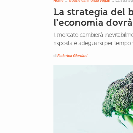
Home
→
Notizie dal mondo vegan
→
La strateg
La strategia del 
l’economia dovrà 
Il mercato cambierà inevitabilment
risposta è adeguarsi per tempo
di
Federica Giordani