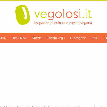
 MAG
Tutti i MAG
Notizie
Diventa veg ↓
Di stagione
Altro ↓
Li