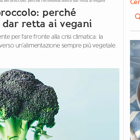
Cer
ia del broccolo: perché l’economia dovrà dar retta ai vegani
broccolo: perché
dar retta ai vegani
e per fare fronte alla crisi climatica: la
 verso un’alimentazione sempre più vegetale.