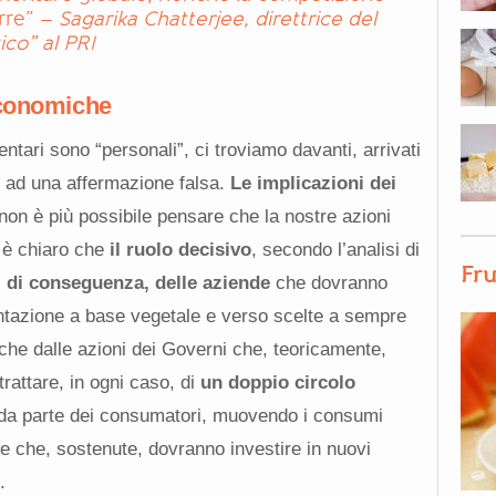
rre” –
Sagarika Chatterjee, direttrice del
co” al PRI
economiche
tari sono “personali”, ci troviamo davanti, arrivati
a, ad una affermazione falsa.
Le implicazioni dei
non è più possibile pensare che la nostre azioni
 è chiaro che
il ruolo decisivo
, secondo l’analisi di
Fru
e, di conseguenza, delle aziende
che dovranno
ntazione a base vegetale e verso scelte a sempre
che dalle azioni dei Governi che, teoricamente,
rattare, in ogni caso, di
un doppio circolo
 da parte dei consumatori, muovendo i consumi
nde che, sostenute, dovranno investire in nuovi
.