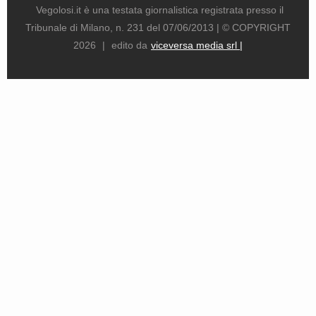
Vegolosi.it è una testata giornalistica registrata presso il
Tribunale di Milano, n. 231 del 07/06/2013 |
© COPYRIGHT
2026
|
edito da
viceversa media srl |