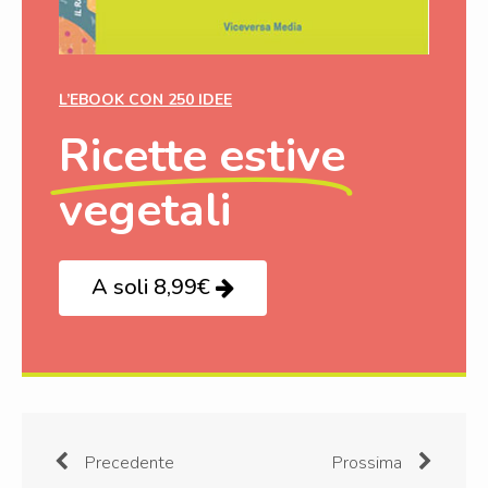
L’EBOOK CON 250 IDEE
Ricette estive
vegetali
A soli 8,99€
Precedente
Prossima