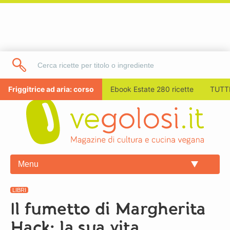
Friggitrice ad aria: corso
Ebook Estate 280 ricette
TUTTI
Menu
LIBRI
Il fumetto di Margherita
Hack: la sua vita