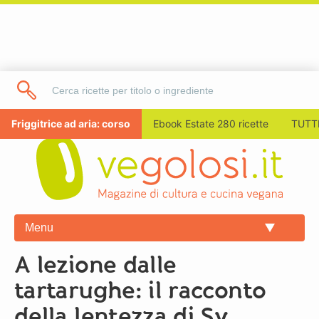
Friggitrice ad aria: corso
Ebook Estate 280 ricette
TUTTI
Menu
A lezione dalle
tartarughe: il racconto
della lentezza di Sy