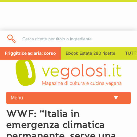
Friggitrice ad aria: corso
Ebook Estate 280 ricette
TUTTI
Menu
WWF: “Italia in
emergenza climatica
permanente, serve una