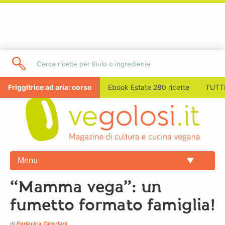
Friggitrice ad aria: corso
Ebook Estate 280 ricette
TUTTI
Menu
“Mamma vega”: un
fumetto formato famiglia!
di
Federica Giordani