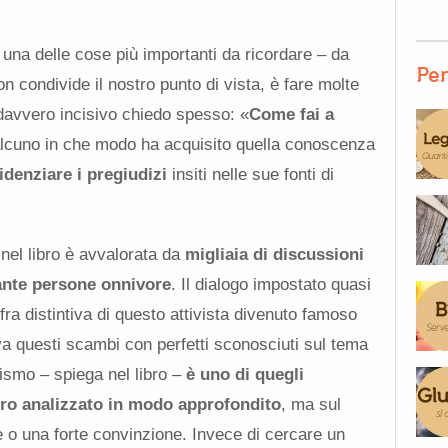
una delle cose più importanti da ricordare – da
Per
 condivide il nostro punto di vista, è fare molte
davvero incisivo chiedo spesso: «
Come fai a
lcuno in che modo ha acquisito quella conoscenza
idenziare i pregiudizi
insiti nelle sue fonti di
nel libro è avvalorata da
migliaia di discussioni
tante persone onnivore
. Il dialogo impostato quasi
ra distintiva di questo attivista divenuto famoso
ava questi scambi con perfetti sconosciuti sul tema
ismo – spiega nel libro –
è uno di quegli
ro analizzato in modo approfondito
, ma sul
 o una forte convinzione. Invece di cercare un