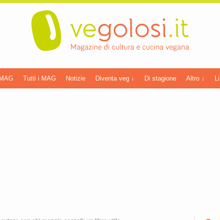
 MAG
Tutti i MAG
Notizie
Diventa veg ↓
Di stagione
Altro ↓
Li