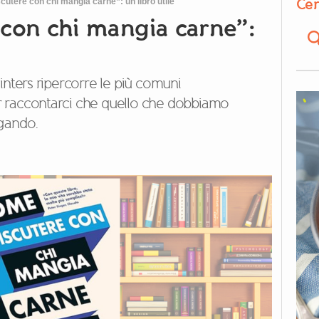
Cer
utere con chi mangia carne”: un libro utile
con chi mangia carne”:
inters ripercorre le più comuni
 raccontarci che quello che dobbiamo
ogando.