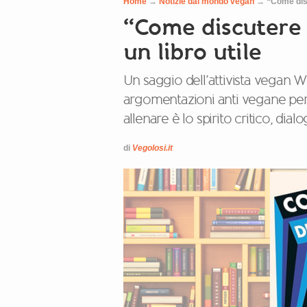
Home
→
Notizie dal mondo vegan
→
“Come disc
“Come discutere 
un libro utile
Un saggio dell’attivista vegan W
argomentazioni anti vegane per
allenare è lo spirito critico, dial
di
Vegolosi.it