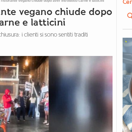
Cer
: ristorante vegano chiude dopo aver introdotto carne e latticini
orante vegano chiude dopo
rne e latticini
ura: i clienti si sono sentiti traditi