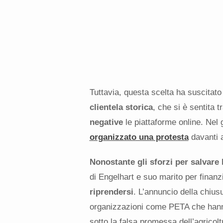
Tuttavia, questa scelta ha suscitat
clientela storica
, che si è sentita t
negative
le piattaforme online. Nel
organizzato una protesta
davanti a
Nonostante gli sforzi per salvare l
di Engelhart e suo marito per finanzi
riprendersi
. L’annuncio della chius
organizzazioni come PETA che hanno
sotto la falsa promessa dell’agricoltu