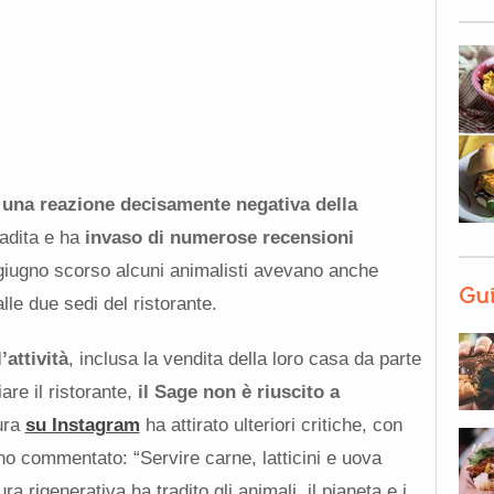
o
una reazione decisamente negativa della
radita e ha
invaso di numerose recensioni
 giugno scorso alcuni animalisti avevano anche
Gui
lle due sedi del ristorante.
’attività
, inclusa la vendita della loro casa da parte
are il ristorante,
il Sage non è riuscito a
ura
su Instagram
ha attirato ulteriori critiche, con
 commentato: “Servire carne, latticini e uova
ra rigenerativa ha tradito gli animali, il pianeta e i