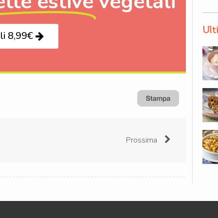
ette estive
vegetali
Ult
li 8,99€
Prossima