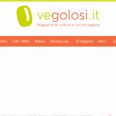
 MAG
Tutti i MAG
Notizie
Diventa veg ↓
Di stagione
Altro ↓
Li