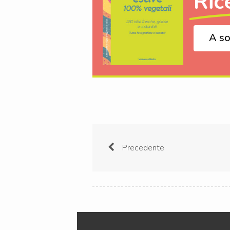
Ric
A so
Precedente