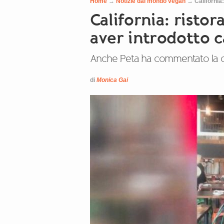
Home
→
Notizie dal mondo vegan
→
California
California: rist
aver introdotto ca
Anche Peta ha commentato la chius
di
Monica Gai