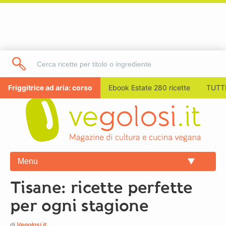
Friggitrice ad aria: corso
Ebook Estate 280 ricette
TUTTI
Menu
Tisane: ricette perfette
per ogni stagione
di
Vegolosi.it