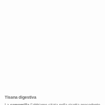
Tisana digestiva
La
camomilla
l’abbiamo citata nella ricetta precedente