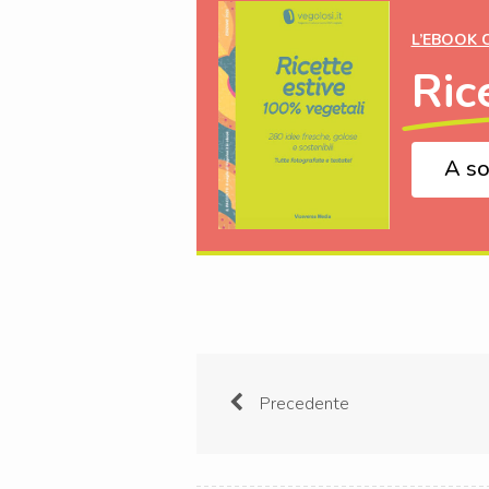
L’EBOOK 
Ric
A so
Precedente