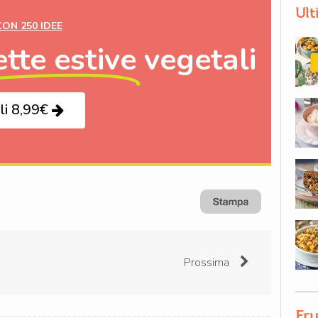
Ult
CON 250 IDEE
ette estive
vegetali
li 8,99€
Prossima
Fru