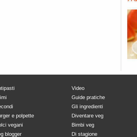
tipasti
Video
imi
Guide pratiche
condi
Gli ingredienti
rger e polpette
Diventare veg
lci vegani
Bimbi veg
g blogger
Di stagione