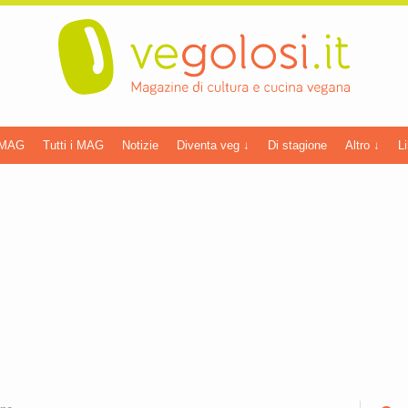
 MAG
Tutti i MAG
Notizie
Diventa veg ↓
Di stagione
Altro ↓
Li