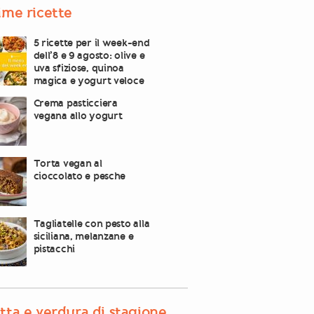
ime ricette
5 ricette per il week-end
dell’8 e 9 agosto: olive e
uva sfiziose, quinoa
magica e yogurt veloce
Crema pasticciera
vegana allo yogurt
Torta vegan al
cioccolato e pesche
Tagliatelle con pesto alla
siciliana, melanzane e
pistacchi
tta e verdura di stagione