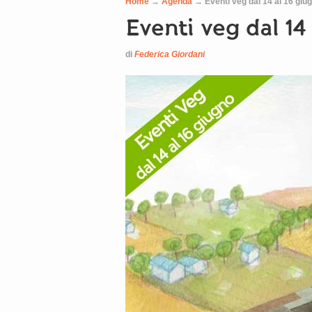
Home
→
Agenda
→
Eventi veg dal 14 al 16 giu
Eventi veg dal 14
di
Federica Giordani