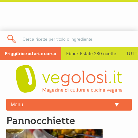
Friggitrice ad aria: corso
Ebook Estate 280 ricette
TUTTI
Menu
pannocchiette