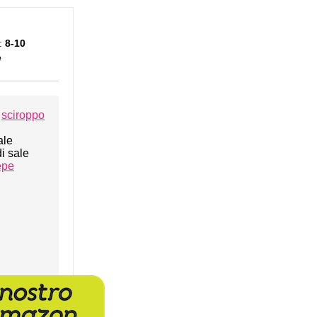
:
8-10
e
i
sciroppo
ale
i sale
epe