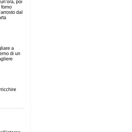
 un’ora, poi
 forno
’arrosto dal
rta
liare a
nterno di un
gliere
rricchire