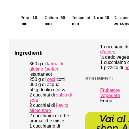
Prep.:
10
Cottura:
90
Tempo tot.:
1 ora 40
Dosi per
min
min
min
person
1
cucchiaio d
d’acero
Ingredienti
½
dado veget
1
cucchiaino d
360 g
di
farina di
1
pizzico di
p
glutine
(
seitan
istantaneo)
STRUMENTI
250 g
di
ceci
cotti
360 g
di acqua
50 g
di olio d’oliva
Frullatore
2
cucchiai di
salsa di
Vaporiera
soia
Forno
2
cucchiai di
lievito
alimentare
2
cucchiaini di erbe
aromatiche miste
1
cucchiaino di