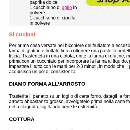
paprika dolce
1
cucchiaino di
aglio
in
polvere
1
cucchiaino di cipolla
in polvere
Si cucina!
Per prima cosa versate nel bicchiere del frullatore a eccezi
farina di glutine e frullate fino a ottenere una pastella perf
liscia. Trasferitela in una ciotola, unite la farina di glutine,
prima con un cucchiaio per incorporare la farina al liquido, 
impastate il tutto con le mani per 2-3 minuti, in modo che il
acquisisca un po’ di consistenza.
DIAMO FORMA ALL’ARROSTO
Trasferite il panetto su un foglio di carta forno, dategli la fo
arrosto abbastanza grosso, avvolgetelo prima nella carta fo
nella stagnola, sigillando bene le estremità.
COTTURA