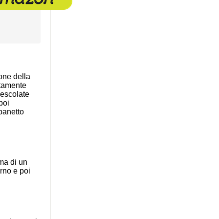
one della
ettamente
 mescolate
poi
 panetto
rma di un
rno e poi