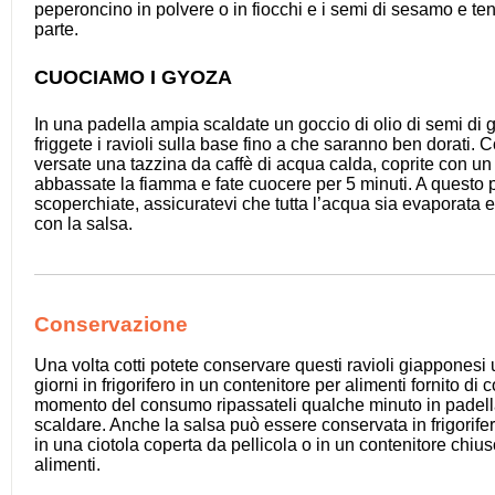
peperoncino in polvere o in fiocchi e i semi di sesamo e te
parte.
CUOCIAMO I GYOZA
In una padella ampia scaldate un goccio di olio di semi di g
friggete i ravioli sulla base fino a che saranno ben dorati. 
versate una tazzina da caffè di acqua calda, coprite con un
abbassate la fiamma e fate cuocere per 5 minuti. A questo 
scoperchiate, assicuratevi che tutta l’acqua sia evaporata e 
con la salsa.
Conservazione
Una volta cotti potete conservare questi ravioli giapponesi 
giorni in frigorifero in un contenitore per alimenti fornito di 
momento del consumo ripassateli qualche minuto in padella
scaldare. Anche la salsa può essere conservata in frigorifer
in una ciotola coperta da pellicola o in un contenitore chius
alimenti.