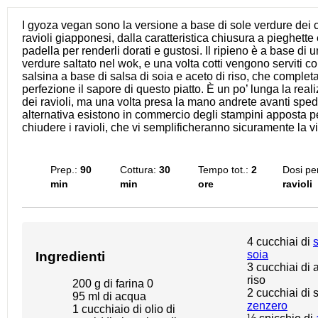
I gyoza vegan sono la versione a base di sole verdure dei c
ravioli giapponesi, dalla caratteristica chiusura a pieghette e
padella per renderli dorati e gustosi. Il ripieno è a base di u
verdure saltato nel wok, e una volta cotti vengono serviti c
salsina a base di salsa di soia e aceto di riso, che completa
perfezione il sapore di questo piatto. È un po’ lunga la real
dei ravioli, ma una volta presa la mano andrete avanti spedit
alternativa esistono in commercio degli stampini apposta pe
chiudere i ravioli, che vi semplificheranno sicuramente la vi
Prep.:
90
Cottura:
30
Tempo tot.:
2
Dosi pe
min
min
ore
ravioli
4
cucchiai di
s
soia
Ingredienti
3
cucchiai di a
riso
200 g
di farina 0
2
cucchiai di 
95
ml di acqua
zenzero
1
cucchiaio di olio di