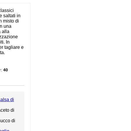
lassici
 saltati in
n misto di
on una
 alla
izzazione
i. In
r tagliare e
ta.
r:
40
alsa di
ceto di
succo di