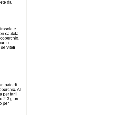
nete da
irasole e
Con cautela
 coperchio,
punto
serviteli
un paio di
coperchio. Al
 per farli
o 2-3 giorni
o per