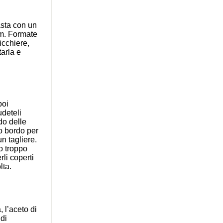
asta con un
mm. Formate
icchiere,
tarla e
poi
udeteli
do delle
o bordo per
un tagliere.
no troppo
rli coperti
lta.
 l’aceto di
 di