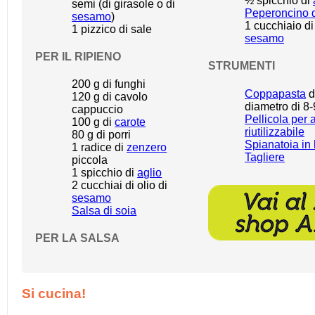
½
spicchio di
semi (di girasole o di
Peperoncino q
sesamo
)
1
cucchiaio di
1
pizzico di sale
sesamo
PER IL RIPIENO
STRUMENTI
200 g
di funghi
Coppapasta
d
120 g
di cavolo
diametro di 8
cappuccio
Pellicola per 
100 g
di
carote
riutilizzabile
80 g
di porri
Spianatoia in
1
radice di
zenzero
Tagliere
piccola
1
spicchio di
aglio
2
cucchiai di olio di
sesamo
Salsa di soia
PER LA SALSA
Si cucina!