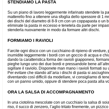
STENDIAMO LA PASTA
Su un piano di lavoro leggermente infarinato stendete la p
matterello fino a ottenere una sfoglia dello spessore di 1 
dei dischi del diametro di 8-9 cm con un coppapasta o un b
eliminate la pasta in eccesso e tenetela da parte per impas
stenderla nuovamente in modo da formare altri dischi.
FORMIAMO I RAVIOLI
Farcite ogni disco con un cucchiaino di ripieno di verdure, 
inumidite leggermente i bordi con un goccio di acqua e chi
dando la caratteristica forma dei ravioli giapponesi, forman
pieghe lungo uno dei due bordi e pressandole bene all’altr
sigillare il raviolo. Disponete man mano i ravioli formati su 
Per evitare che stando all’aria i dischi di pasta si asciughi
diventando così difficili da modellare, vi consigliamo di tene
con un panno umido, oppure di stendere poca pasta alla vo
ORA LA SALSA DI ACCOMPAGNAMENTO
In una ciotolina mescolate con un cucchiaio la salsa di soia,
riso, il succo di zenzero, l’aglio tritato finemente, un pizzico