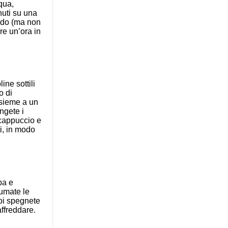
cqua,
nuti su una
bido (ma non
re un’ora in
ine sottili
o di
insieme a un
ngete i
o cappuccio e
ti, in modo
pa e
fumate le
poi spegnete
affreddare.