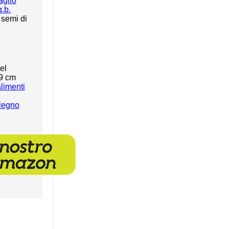
aglio
.b.
 semi di
el
-9 cm
alimenti
 legno