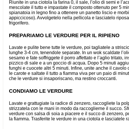
Riunite in una ciotola la farina 0, il sale, l’olio di semi e l’a
mescolate il tutto e impastate il composto ottenuto per 5 mi
spianatoia in legno fino a ottenere un panetto liscio e mor
appiccicoso). Avvolgetelo nella pellicola e lasciatelo riposa
frigorifero.
PREPARIAMO LE VERDURE PER IL RIPIENO
Lavate e pulite bene tutte le verdure, poi tagliatele a strisciol
lunghe 3-4 cm, tenendole separate. In un wok scaldate l’oli
sesamo e fate soffriggete il porro affettato e l’aglio tritato, 
pizzico di sale e a un goccio di acqua. Dopo 5 minuti aggiu
funghi e cuocete altri 5 minuti. Infine, unite anche il cavol
le carote e saltate il tutto a fiamma viva per un paio di minu
che le verdure si insaporiscano, ma restino croccanti.
CONDIAMO LE VERDURE
Lavate e grattugiate la radice di zenzero, raccogliete la pol
strizzatela con le mani in modo da raccoglierne il succo. S
verdure con salsa di soia a piacere e il succo di zenzero, 
la fiamma. Trasferite le verdure in una ciotola e lasciatele r