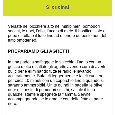
Si cucina!
Versate nel bicchiere alto nel minipimer i pomodori
secchi, le noci, l’olio, l’aceto di mele, il basilico, sale e
pepe e frullate il tutto fino ad ottenere un pesto non del
tutto omogeneo.
PREPARIAMO GLI AGRETTI
In una padella soffriggete lo spicchio d’aglio con un
goccio d’olio e saltate gli agretti, avendo cura di averli
puliti bene eliminando tutte le radici e lavandoli
accuratamente. Salateli leggermente e fateli cuocere
per circa 10 minuti con un coperchio fino a quando si
saranno ammorbiditi. Unite quindi in padella le olive
nere e il pesto di pomodori secchi, saltate il tutto
qualche istante e spegnete la fiamma. Servite
accompagnando se lo gradite con delle fette di pane
nero.