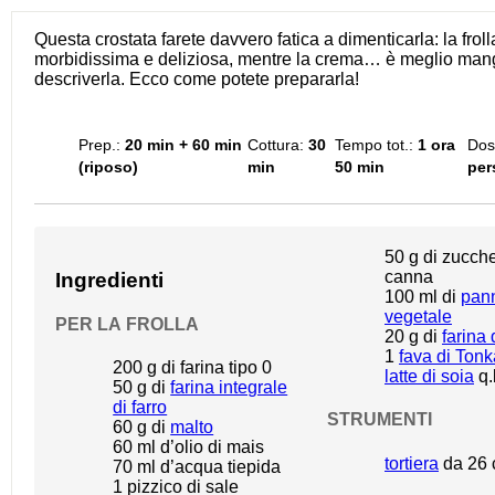
Questa crostata farete davvero fatica a dimenticarla: la froll
morbidissima e deliziosa, mentre la crema… è meglio mang
descriverla. Ecco come potete prepararla!
Prep.:
20 min + 60 min
Cottura:
30
Tempo tot.:
1 ora
Dos
(riposo)
min
50 min
per
50 g
di zucche
canna
Ingredienti
100
ml di
pan
vegetale
PER LA FROLLA
20 g
di
farina 
1
fava di Tonk
200 g
di farina tipo 0
latte di soia
q.
50 g
di
farina integrale
di farro
STRUMENTI
60 g
di
malto
60
ml d’olio di mais
tortiera
da
26
70
ml d’acqua tiepida
1
pizzico di sale