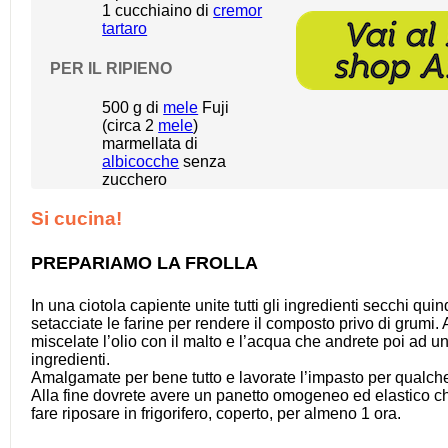
1
cucchiaino di
cremor
tartaro
PER IL RIPIENO
500 g
di
mele
Fuji
(circa
2
mele
)
marmellata di
albicocche
senza
zucchero
Si cucina!
PREPARIAMO LA FROLLA
In una ciotola capiente unite tutti gli ingredienti secchi quin
setacciate le farine per rendere il composto privo di grumi. 
miscelate l’olio con il malto e l’acqua che andrete poi ad unir
ingredienti.
Amalgamate per bene tutto e lavorate l’impasto per qualch
Alla fine dovrete avere un panetto omogeneo ed elastico c
fare riposare in frigorifero, coperto, per almeno 1 ora.