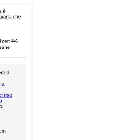
a è
iarla che
i per:
4-6
sone
ro di
na
di riso
a
b.
cm