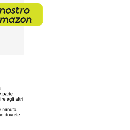
di
A parte
e agli altri
e minuto.
he dovrete