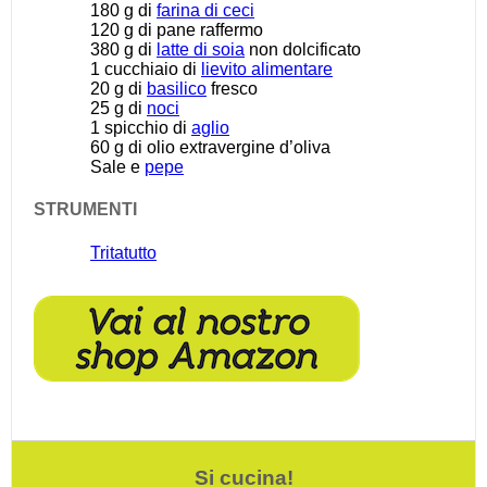
180 g
di
farina di ceci
120 g
di pane raffermo
380 g
di
latte di soia
non dolcificato
1
cucchiaio di
lievito alimentare
20 g
di
basilico
fresco
25 g
di
noci
1
spicchio di
aglio
60 g
di olio extravergine d’oliva
Sale e
pepe
STRUMENTI
Tritatutto
Si cucina!