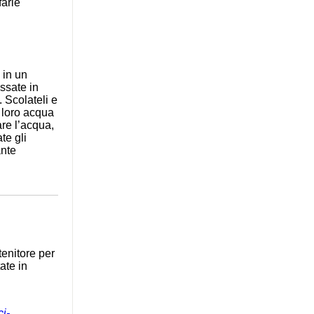
farle
 in un
essate in
 Scolateli e
 loro acqua
are l’acqua,
te gli
ante
tenitore per
ate in
ci-