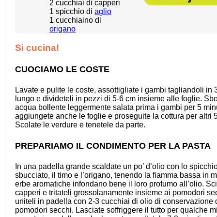
2
cucchiai di capperi
1
spicchio di
aglio
1
cucchiaino di
origano
Si cucina!
CUOCIAMO LE COSTE
Lavate e pulite le coste, assottigliate i gambi tagliandoli in 3
lungo e divideteli in pezzi di 5-6 cm insieme alle foglie. Sbo
acqua bollente leggermente salata prima i gambi per 5 minu
aggiungete anche le foglie e proseguite la cottura per altri 5
Scolate le verdure e tenetele da parte.
PREPARIAMO IL CONDIMENTO PER LA PASTA
In una padella grande scaldate un po’ d’olio con lo spicchio
sbucciato, il timo e l’origano, tenendo la fiamma bassa in 
erbe aromatiche infondano bene il loro profumo all’olio. Sc
capperi e tritateli grossolanamente insieme ai pomodori sec
uniteli in padella con 2-3 cucchiai di olio di conservazione 
pomodori secchi. Lasciate soffriggere il tutto per qualche m