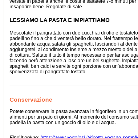
versate in padella anche le coste e saltatele 7-8 minuti per 
insaporire bene. Regolate di sale.
LESSIAMO LA PASTA E IMPIATTIAMO
Mescolate il pangrattato con due cucchiai di olio e tostatelo
padellino fino a che diventerà bello dorato. Nel frattempo l
abbondante acqua salata gli spaghetti, lasciandoli al dente.
aggiungeteli al condimento insieme a mezzo mestolo della
di cottura. Saltate il tutto il tempo necessario per far asciug
facendo però attenzione a lasciare un bel sughetto. Impiatta
spaghetti ben caldi e servite ogni porzione con un’abbond
spolverizzata di pangrattato tostato.
Conservazione
Potete conservare la pasta avanzata in frigorifero in un con
alimenti per un paio di giorni. Al momento del consumo salt
padella la pasta con un goccio di olio e di acqua.
Find it online
:
https://www.vegolosi.it/ricette-vegane-sempli