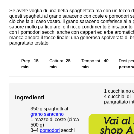
Se avete voglia di una bella spaghettata ma con un tocco di 
questi spaghetti al grano saraceno con coste e pomodori s
ciò che fa al caso vostro. Il grano saraceno conferisce alla
sapore molto particolare, e il ricco condimento è insaporito 
con i pomodori secchi anche con capperi ed erbe aromatic
manca ancora il tocco finale: una generosa spolverata di bri
pangrattato tostato.
Prep.:
15
Cottura:
25
Tempo tot.:
40
Dosi per
min
min
min
person
1
cucchiaino d
4
cucchiai di
Ingredienti
pangrattato in
350 g
spaghetti al
grano saraceno
1
mazzo di coste (circa
500 g
)
3
–
4
pomodori
secchi