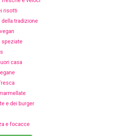
te fresche e veloci
i risotti
e della tradizione
i vegan
te speziate
us
fuori casa
 vegane
a fresca
e marmellate
tte e dei burger
izza e focacce