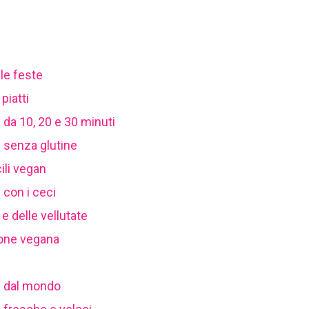
lle feste
piatti
te da 10, 20 e 30 minuti
te senza glutine
cili vegan
e con i ceci
 e delle vellutate
zione vegana
te dal mondo