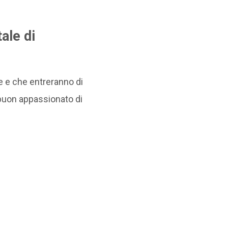
tale di
e e che entreranno di
i buon appassionato di