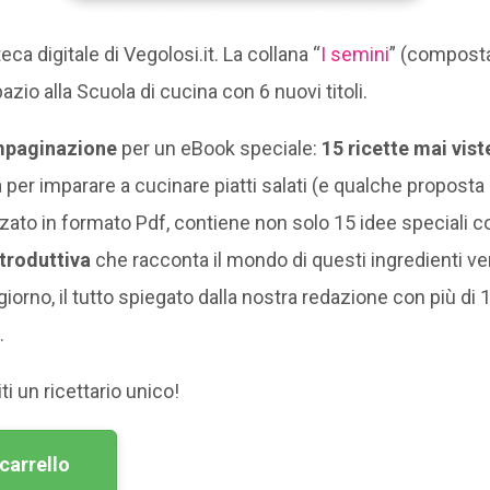
teca digitale di Vegolosi.it. La collana “
I semini
” (compost
azio alla Scuola di cucina con 6 nuovi titoli.
mpaginazione
per un eBook speciale:
15 ricette mai vist
er imparare a cucinare piatti salati (e qualche proposta d
lizzato in formato Pdf, contiene non solo 15 idee speciali 
troduttiva
che racconta il mondo di questi ingredienti ver
giorno, il tutto spiegato dalla nostra redazione con più di 
.
i un ricettario unico!
carrello