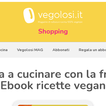
Shopping
ucina
Vegolosi MAG
Abbonati
Regala un ab
 a cucinare con la f
Ebook ricette vegan