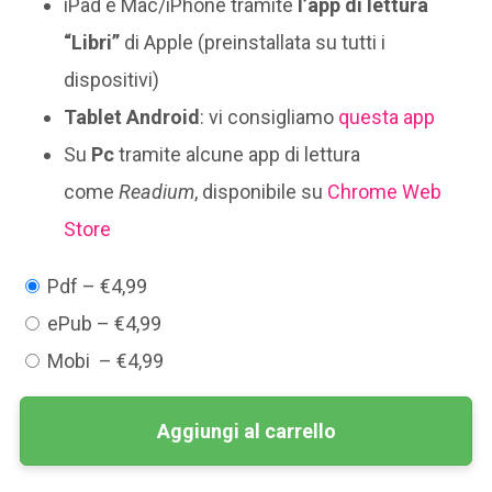
iPad e Mac/iPhone tramite
l’app di lettura
“Libri”
di Apple (preinstallata su tutti i
dispositivi)
Tablet Android
: vi consigliamo
questa app
Su
Pc
tramite alcune app di lettura
come
Readium
, disponibile su
Chrome Web
Store
Pdf
–
€4,99
ePub
–
€4,99
Mobi
–
€4,99
Aggiungi al carrello