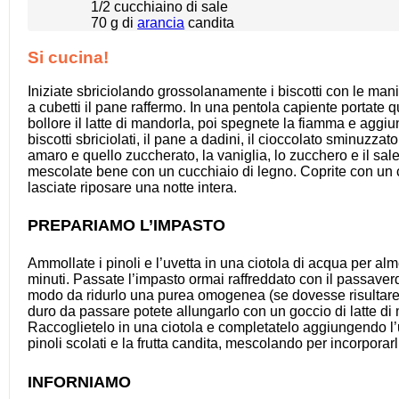
1/2
cucchiaino di sale
70 g
di
arancia
candita
Si cucina!
Iniziate sbriciolando grossolanamente i biscotti con le mani
a cubetti il pane raffermo. In una pentola capiente portate q
bollore il latte di mandorla, poi spegnete la fiamma e aggiu
biscotti sbriciolati, il pane a dadini, il cioccolato sminuzzato
amaro e quello zuccherato, la vaniglia, lo zucchero e il sal
mescolate bene con un cucchiaio di legno. Coprite con un 
lasciate riposare una notte intera.
PREPARIAMO L’IMPASTO
Ammollate i pinoli e l’uvetta in una ciotola di acqua per al
minuti. Passate l’impasto ormai raffreddato con il passaverd
modo da ridurlo una purea omogenea (se dovesse risultare
duro da passare potete allungarlo con un goccio di latte di
Raccoglietelo in una ciotola e completatelo aggiungendo l’u
pinoli scolati e la frutta candita, mescolando per incorporar
INFORNIAMO