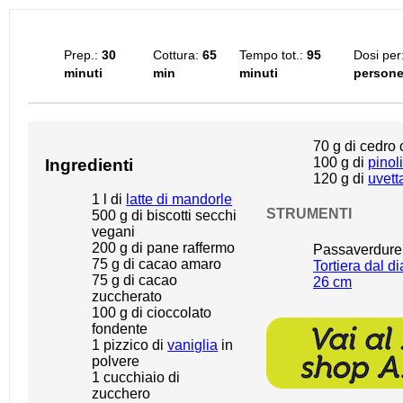
Prep.:
30
Cottura:
65
Tempo tot.:
95
Dosi per
minuti
min
minuti
person
70 g
di cedro 
100 g
di
pinoli
Ingredienti
120 g
di
uvett
1
l di
latte di mandorle
STRUMENTI
500 g
di biscotti secchi
vegani
200 g
di pane raffermo
Passaverdure
75 g
di cacao amaro
Tortiera dal d
75 g
di cacao
26 cm
zuccherato
100 g
di cioccolato
fondente
1
pizzico di
vaniglia
in
polvere
1
cucchiaio di
zucchero