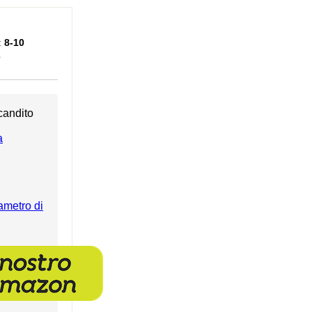
:
8-10
e
candito
a
iametro di