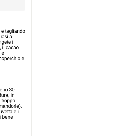
 e tagliando
uasi a
ngete i
, il cacao
e e
coperchio e
meno 30
ura, in
 troppo
 mandorle).
vetta e i
li bene