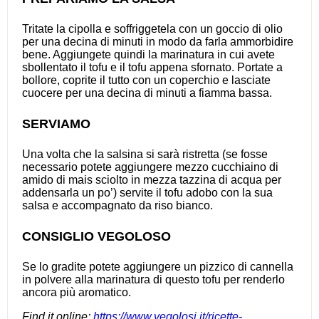
Tritate la cipolla e soffriggetela con un goccio di olio
per una decina di minuti in modo da farla ammorbidire
bene. Aggiungete quindi la marinatura in cui avete
sbollentato il tofu e il tofu appena sfornato. Portate a
bollore, coprite il tutto con un coperchio e lasciate
cuocere per una decina di minuti a fiamma bassa.
SERVIAMO
Una volta che la salsina si sarà ristretta (se fosse
necessario potete aggiungere mezzo cucchiaino di
amido di mais sciolto in mezza tazzina di acqua per
addensarla un po’) servite il tofu adobo con la sua
salsa e accompagnato da riso bianco.
CONSIGLIO VEGOLOSO
Se lo gradite potete aggiungere un pizzico di cannella
in polvere alla marinatura di questo tofu per renderlo
ancora più aromatico.
Find it online
:
https://www.vegolosi.it/ricette-