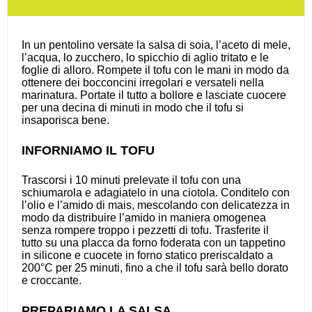
In un pentolino versate la salsa di soia, l’aceto di mele,
l’acqua, lo zucchero, lo spicchio di aglio tritato e le
foglie di alloro. Rompete il tofu con le mani in modo da
ottenere dei bocconcini irregolari e versateli nella
marinatura. Portate il tutto a bollore e lasciate cuocere
per una decina di minuti in modo che il tofu si
insaporisca bene.
INFORNIAMO IL TOFU
Trascorsi i 10 minuti prelevate il tofu con una
schiumarola e adagiatelo in una ciotola. Conditelo con
l’olio e l’amido di mais, mescolando con delicatezza in
modo da distribuire l’amido in maniera omogenea
senza rompere troppo i pezzetti di tofu. Trasferite il
tutto su una placca da forno foderata con un tappetino
in silicone e cuocete in forno statico preriscaldato a
200°C per 25 minuti, fino a che il tofu sarà bello dorato
e croccante.
PREPARIAMO LA SALSA