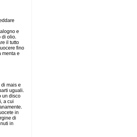
reddare
calogno e
di olio.
e il tutto
cuocere fino
la menta e
 di mais e
arti uguali.
o un disco
, a cui
olanamente.
uocete in
rgine di
nuti in