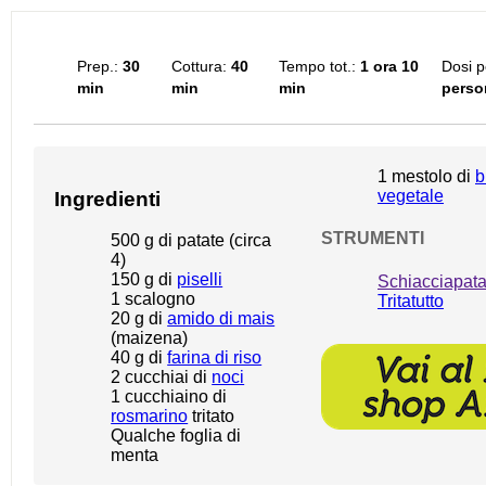
Prep.:
30
Cottura:
40
Tempo tot.:
1 ora 10
Dosi p
min
min
min
perso
1
mestolo di
b
vegetale
Ingredienti
STRUMENTI
500 g
di patate (circa
4)
150 g
di
piselli
Schiacciapata
1
scalogno
Tritatutto
20 g
di
amido di mais
(maizena)
40 g
di
farina di riso
2
cucchiai di
noci
1
cucchiaino di
rosmarino
tritato
Qualche foglia di
menta