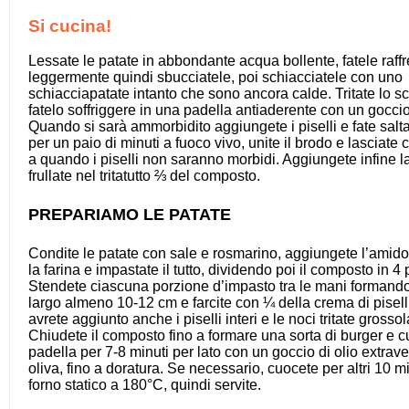
Si cucina!
Lessate le patate in abbondante acqua bollente, fatele raff
leggermente quindi sbucciatele, poi schiacciatele con uno
schiacciapatate intanto che sono ancora calde. Tritate lo s
fatelo soffriggere in una padella antiaderente con un goccio 
Quando si sarà ammorbidito aggiungete i piselli e fate saltar
per un paio di minuti a fuoco vivo, unite il brodo e lasciate 
a quando i piselli non saranno morbidi. Aggiungete infine 
frullate nel tritatutto ⅔ del composto.
PREPARIAMO LE PATATE
Condite le patate con sale e rosmarino, aggiungete l’amido
la farina e impastate il tutto, dividendo poi il composto in 4 p
Stendete ciascuna porzione d’impasto tra le mani formand
largo almeno 10-12 cm e farcite con ¼ della crema di piselli
avrete aggiunto anche i piselli interi e le noci tritate gross
Chiudete il composto fino a formare una sorta di burger e c
padella per 7-8 minuti per lato con un goccio di olio extrave
oliva, fino a doratura. Se necessario, cuocete per altri 10 mi
forno statico a 180°C, quindi servite.