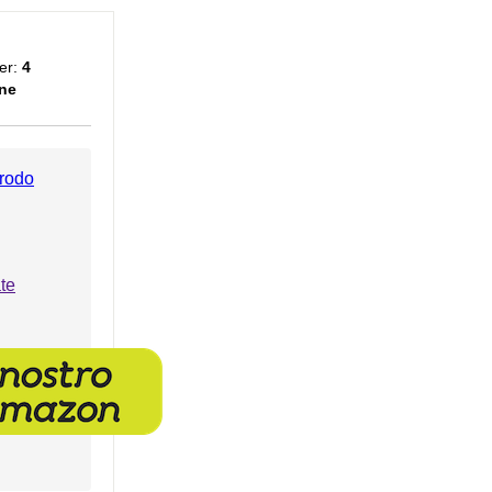
er:
4
ne
rodo
te