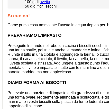
100 g
di
uvetta
50 g
di fichi secchi
Si cucina!
Come prima cosa ammollate l’uvetta in acqua tiepida per 1
PREPARIAMO L’IMPASTO
Proseguite frullando nel robot da cucina i biscotti secchi fino
una farina sottile, poi tritate anche le mandorle e infine i fic
Riunite il tutto in una ciotola e aggiungete la farina, lo zucc
canna, il cacao setacciato, il lievito, la cannella, la noce m
l’uvetta scolata e strizzata. Aggiungete a questo punto l’a
montata e il vino e impastate il tutto con le mani fino a otte
panetto morbido ma non appiccicoso.
DIAMO FORMA AI BISCOTTI
Prelevate una porzione di impasto della grandezza di un u
una forma ovale, leggermente allungata e schiacciata, e d
man mano i vostri biscotti sulla placca da forno foderata co
tappetino di silicone.