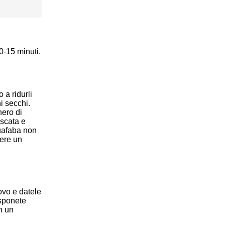
0-15 minuti.
 a ridurli
hi secchi.
hero di
oscata e
quafaba non
nere un
ovo e datele
isponete
n un