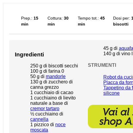
Prep.:
15
Cottura:
30
Tempo tot.:
45
Dosi per:
min
min
min
biscotti
45 g
di
aquaf
140 g
di vino 
Ingredienti
STRUMENTI
250 g
di biscotti secchi
100 g
di farina 0
50 g
di
mandorle
Robot da cuc
130 g
di zucchero di
Placca da for
canna grezzo
Tappetino da f
1
cucchiaio di cacao
silicone
1
cucchiaino di lievito
naturale a base di
cremor tartaro
½
cucchiaino di
cannella
1
pizzico di
noce
moscata