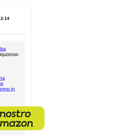
12-14
aba
liquoroso
ina
no
orno in