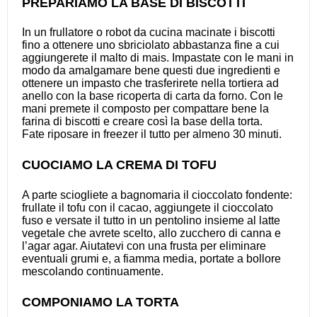
PREPARIAMO LA BASE DI BISCOTTI
In un frullatore o robot da cucina macinate i biscotti
fino a ottenere uno sbriciolato abbastanza fine a cui
aggiungerete il malto di mais. Impastate con le mani in
modo da amalgamare bene questi due ingredienti e
ottenere un impasto che trasferirete nella tortiera ad
anello con la base ricoperta di carta da forno. Con le
mani premete il composto per compattare bene la
farina di biscotti e creare così la base della torta.
Fate riposare in freezer il tutto per almeno 30 minuti.
CUOCIAMO LA CREMA DI TOFU
A parte sciogliete a bagnomaria il cioccolato fondente:
frullate il tofu con il cacao, aggiungete il cioccolato
fuso e versate il tutto in un pentolino insieme al latte
vegetale che avrete scelto, allo zucchero di canna e
l’agar agar. Aiutatevi con una frusta per eliminare
eventuali grumi e, a fiamma media, portate a bollore
mescolando continuamente.
COMPONIAMO LA TORTA