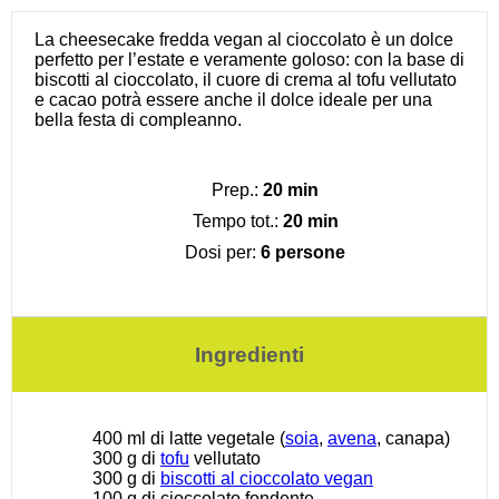
La cheesecake fredda vegan al cioccolato è un dolce
perfetto per l’estate e veramente goloso: con la base di
biscotti al cioccolato, il cuore di crema al tofu vellutato
e cacao potrà essere anche il dolce ideale per una
bella festa di compleanno.
Prep.:
20 min
Tempo tot.:
20 min
Dosi per:
6 persone
Ingredienti
400
ml di latte vegetale (
soia
,
avena
, canapa)
300 g
di
tofu
vellutato
300 g
di
biscotti al cioccolato vegan
100 g
di cioccolato fondente