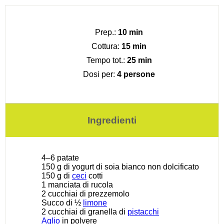
Prep.:
10 min
Cottura:
15 min
Tempo tot.:
25 min
Dosi per:
4 persone
Ingredienti
4
–
6
patate
150 g
di yogurt di soia bianco non dolcificato
150 g
di
ceci
cotti
1
manciata di rucola
2
cucchiai di prezzemolo
Succo di
½
limone
2
cucchiai di granella di
pistacchi
Aglio
in polvere