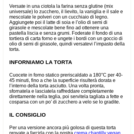
Versate in una ciotola la farina senza glutine (mix
universale) lo zucchero, il lievito, la vaniglia e il sale e
mescolate le polveri con un cucchiaio di legno.
Aggiungete poi il latte di soia e l’olio di semi di
girasole e mescolate bene fino ad ottenere una
pastella liscia e senza grumi. Foderate il fondo di una
tortiera di carta forno e ungete i bordi con un goccio di
olio di semi di girasole, quindi versatevi l’impasto della
torta.
INFORNIAMO LA TORTA
Cuocete in forno statico preriscaldato a 180°C per 40-
45 minuti, fino a che la superficie risulterà dorata e
l’interno della torta asciutto. Una volta pronta,
sfornatela e lasciatela raffreddare completamente
direttamente nella teglia, poi servitela tagliata a fette e
cosparsa con un po’ di zucchero a velo se lo gradite.
IL CONSIGLIO
Per una versione ancora più golosa di questa torta
provate a farcirla con la nostra
crema chantilly vegan
.