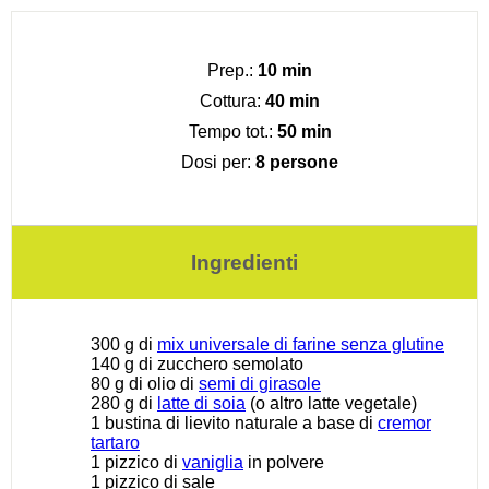
Prep.:
10 min
Cottura:
40 min
Tempo tot.:
50 min
Dosi per:
8 persone
Ingredienti
300 g
di
mix universale di farine senza glutine
140 g
di zucchero semolato
80 g
di olio di
semi di girasole
280 g
di
latte di soia
(o altro latte vegetale)
1
bustina di lievito naturale a base di
cremor
tartaro
1
pizzico di
vaniglia
in polvere
1
pizzico di sale