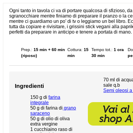
Ogni tanto in tavola ci va di portare qualcosa di sfizioso, da
sgranocchiare mentre finiamo di preparare il pranzo o la c
mentre ci guardiamo un po’ di tv o leggiamo un bel libro. E
tutta da copiare e rivisitare, i grissini stick vegani alla papri
perfetti da preparare in anticipo e tenere a portata di mano.
Prep.:
15 min + 60 min
Cottura:
15
Tempo tot.:
1 ora
Do
(riposo)
min
30 min
pe
70
ml di acqu
sale q.b
Ingredienti
Semi oleosi a
150 g di
farina
integrale
50 g di farina di
grano
saraceno
50 g
di olio di oliva
extra vergine
1
cucchiaino raso di