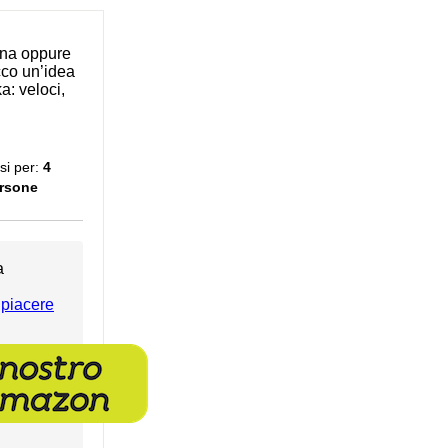
ena oppure
cco un’idea
ka: veloci,
si per:
4
rsone
a
 piacere