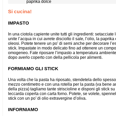
paprika dolce
Si cucina!
IMPASTO
In una ciotola capiente unite tutti gli ingredienti: setacciate 
unite l’acqua in cui avrete disciolto il sale, l’olio, la paprika
oleosi. Potete tenere un po’ di semi anche per decorare l’e
stick. Impastate in modo delicato fino ad ottenere un comp
omogeneo. Fate riposare l’impasto a temperatura ambiente 
dopo averlo coperto con della pellicola per alimenti.
FORMIAMO GLI STICK
Una volta che la pasta ha riposato, stendetela dello spessor
mezzo centimetro e con una rotella per la pasta (va bene a
della pizza) tagliamo tante striscioline e disponi gli stick s
leccarda coperta con carta forno. Potete, se volete, spennel
stick con un po’ di olio extravergine d’oliva.
INFORNIAMO