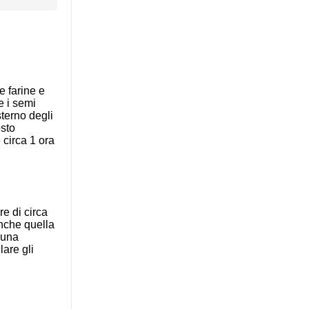
le farine e
 e i semi
sterno degli
osto
circa 1 ora
e di circa
nche quella
u una
lare gli