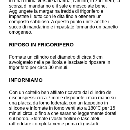
In una ciotola versate la farina, l’amido, lo zucchero, la
scorza di mandarino e il sale e mescolate bene.
Aggiungete la margarina fredda di frigorifero e
impastate il tutto con le dita fino a ottenere un
composto sabbioso. A questo punto unite anche il
succo di mandarino e impastate formando un panetto
omogeneo.
RIPOSO IN FRIGORIFERO
Formate un cilindro del diametro di circa 5 cm,
avvolgetelo nella pellicola e lasciatelo riposare in
frigorifero per circa 30 minuti.
INFORNIAMO
Con un coltello ben affilato ricavate dal cilindro dei
dischi spessi circa 7 mm e disponeteli man mano su
una placca da forno foderata con un tappetino in
silicone e infornate in forno ventilato a 180°C per 15
minuti circa, o fino a che saranno leggermente dorati
sul bordo. Sfornate i vostri frollini e lasciateli
raffreddare completamente prima di gustarli.