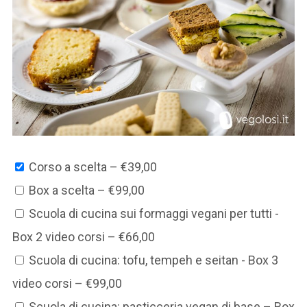
Corso a scelta
–
€39,00
Box a scelta
–
€99,00
Scuola di cucina sui formaggi vegani per tutti -
Box 2 video corsi
–
€66,00
Scuola di cucina: tofu, tempeh e seitan - Box 3
video corsi
–
€99,00
Scuola di cucina: pasticceria vegan di base – Box