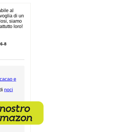
bile al
voglia di un
olosi, siamo
ttutto loro!
6-8
 cacao e
di
noci