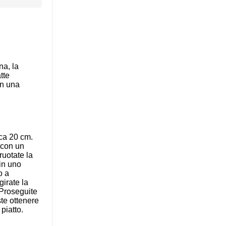
na, la
tte
on una
rca 20 cm.
 con un
ruotate la
in uno
o a
girate la
 Proseguite
te ottenere
piatto.