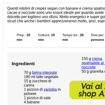
Questi rotolini di crepes vegan con banane e crema spalma
cacao e nocciole sono uno snack ideale per quando avete 
dolcetto per togliervi uno sfizio. Molto energetici e super g
sicuri che anche i bambini apprezzeranno molto, anzi, sopra
Prep.:
10
Cottura:
10
Tempo tot.:
20
Dosi per:
min
min
min
persone
150 g
crema
spalmabile al
Ingredienti
nocciole
50 g
granella 
70 g
farina integrale
180
ml latte vegetale
15 g
zucchero di
canna
1
pizzico di
vaniglia
in
polvere
1
pizzico di sale
4
banane