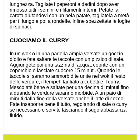
lunghezza. Tagliate i peperoni a dadini dopo aver
rimosso tutti i semini e i filamenti interni. Pelate la
carota aiutandovi con un pela patate, tagliatela a metà
per il lungo e poi a rondelle. Infine spezzettate le foglie
di spinaci.
CUOCIAMO IL CURRY
In un wok o in una padella ampia versate un goccio
d’olio e fate saltare le taccole con un pizzico di sale.
Aggiungete poi una tazzina di acqua, coprite con un
coperchio e lasciate cuocere 15 minuti. Quando le
taccole si saranno ammorbidite unite nel wok il resto
delle verdure, il tempeh tagliato a cubetti e il curry.
Mescolate bene e saltate per una decina di minuti fino
a quando le verdure saranno morbide. A un paio di
minuti dalla fine della versate anche il latte di cocco.
Fate insaporire bene il tutto, regolando di sale o curry
se necessario e servite lasciando il sugo abbastanza
fluido.