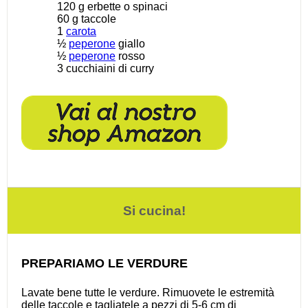
120 g
erbette o spinaci
60 g
taccole
1
carota
½
peperone
giallo
½
peperone
rosso
3
cucchiaini di curry
Si cucina!
PREPARIAMO LE VERDURE
Lavate bene tutte le verdure. Rimuovete le estremità
delle taccole e tagliatele a pezzi di 5-6 cm di