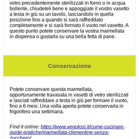
vetro precedentemente sterilizzati in forno o in acqua
bollente, chiudeteli bene e appoggiate il vostro vasetto
a testa in giù su un tavolo, lasciandolo in quella
posizione fino a quando si sarà raffreddato
completamente e si sarà formato il vuoto nel vasetto. A
questo punto potete conservare la vostra marmellata
in dispensa o gustarla su una bella fetta di pane.
Conservazione
Potete conservare questa marmellata,
opportunamente travasata in vasetti di vetro sterilizzati
e lasciati raffreddare a testa in giù per formare il vuoto,
fino a 6 mesi. Una volta aperta potete conservarla in
frigorifero una settimana.
Find it online
:
https://www.vegolosi.it/come-cucinare-
guide-pratiche/marmellata-clementine-senza-
zucchero/