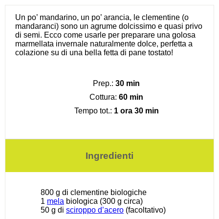
Un po’ mandarino, un po’ arancia, le clementine (o
mandaranci) sono un agrume dolcissimo e quasi privo
di semi. Ecco come usarle per preparare una golosa
marmellata invernale naturalmente dolce, perfetta a
colazione su di una bella fetta di pane tostato!
Prep.:
30 min
Cottura:
60 min
Tempo tot.:
1 ora 30 min
Ingredienti
800 g
di clementine biologiche
1
mela
biologica (300 g circa)
50 g
di
sciroppo d’acero
(facoltativo)