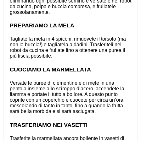
eliminando ogni possibile semino e versatele nel robot
da cucina, polpa e buccia compresa, e frullatele
grossolanamente.
PREPARIAMO LA MELA
Tagliate la mela in 4 spicchi, rimuovete il torsolo (ma
non la buccia!) e tagliatela a dadini. Trasferiteli nel
robot da cucina e frullate fino a ottenere una purea il
più liscia possibile.
CUOCIAMO LA MARMELLATA
Versate le puree di clementine e di mele in una
pentola insieme allo sciroppo d’acero, accendete la
fiamma e portate il tutto a bollore. A questo punto
coprite con un coperchio e cuocete per circa un’ora,
mescolando di tanto in tanto, fino a quando la frutta
sarà bella morbida e si sarà asciugata.
TRASFERIAMO NEI VASETTI
Trasferite la marmellata ancora bollente in vasetti di