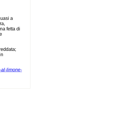
quasi a
ra,
una fetta di
e
reddata;
in
-al-limone-