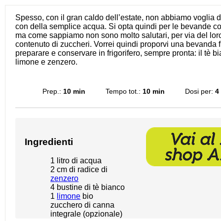
Spesso, con il gran caldo dell’estate, non abbiamo voglia di
con della semplice acqua. Si opta quindi per le bevande c
ma come sappiamo non sono molto salutari, per via del lor
contenuto di zuccheri. Vorrei quindi proporvi una bevanda 
preparare e conservare in frigorifero, sempre pronta: il tè b
limone e zenzero.
Prep.:
10 min
Tempo tot.:
10 min
Dosi per:
4
Ingredienti
1
litro di acqua
2
cm di radice di
zenzero
4
bustine di tè bianco
1
limone
bio
zucchero di canna
integrale (opzionale)