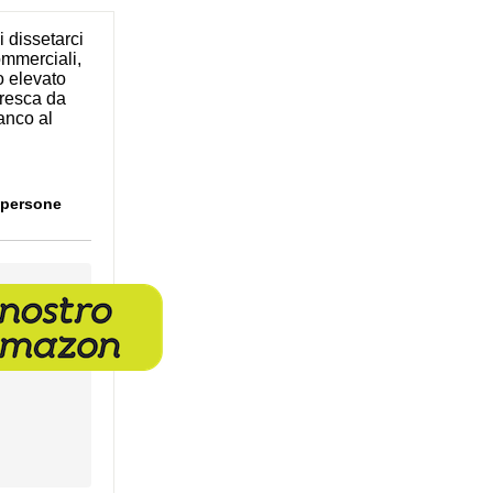
 dissetarci
ommerciali,
o elevato
fresca da
ianco al
 persone