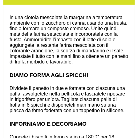
In una ciotola mescolate la margarina a temperatura
ambiente con lo zucchero di canna usando una frusta,
fino a formare un composto cremoso. Unite quindi
metà della farina setacciata e incorporatela con la
frusta. Ammorbidite l’impasto con il latte di soia e
aggiungete la restante farina mescolata con il
colorante arancione, la scorza di mandarino e il sale.
Impastate il tutto con le mani fino a ottenere un panetto
di frolla morbido e lavorabile.
DIAMO FORMA AGLI SPICCHI
Dividete il panetto in due e formate con ciascuna una
palla, avvolgetele nella pellicola e lasciatele riposare
in frigorifero per un’ora. Tagliate ciascuna palla di
frolla in 8 spicchi e disponeteli man mano su una
placca da forno foderata con un tappetino in silicone.
INFORNIAMO E DECORIAMO
Cuocete i biscotti in forno statico a 180°C per 18