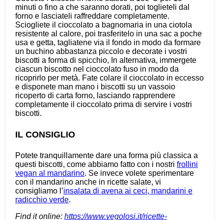
minuti o fino a che saranno dorati, poi toglieteli dal
forno e lasciateli raffreddare completamente.
Sciogliete il cioccolato a bagnomaria in una ciotola
resistente al calore, poi trasferitelo in una sac a poche
usa e getta, tagliatene via il fondo in modo da formare
un buchino abbastanza piccolo e decorate i vostri
biscotti a forma di spicchio, In alternativa, immergete
ciascun biscotto nel cioccolato fuso in modo da
ricoprirlo per metà. Fate colare il cioccolato in eccesso
e disponete man mano i biscotti su un vassoio
ricoperto di carta forno, lasciando rapprendere
completamente il cioccolato prima di servire i vostri
biscotti.
IL CONSIGLIO
Potete tranquillamente dare una forma più classica a
questi biscotti, come abbiamo fatto con i nostri
frollini
vegan al mandarino
. Se invece volete sperimentare
con il mandarino anche in ricette salate, vi
consigliamo l’
insalata di avena ai ceci, mandarini e
radicchio verde
.
Find it online
:
https://www.vegolosi.it/ricette-