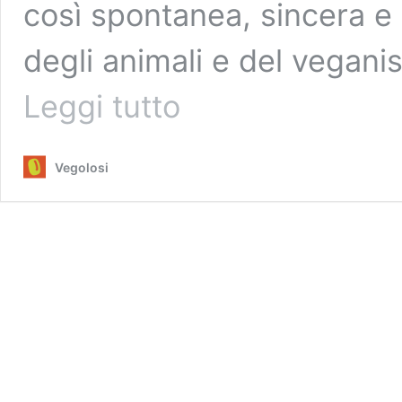
così spontanea, sincera e 
degli animali e del vegani
Miley
Leggi tutto
Cyrus
vegana
da
Vegolosi
un
anno:
attivista
improbabile
ma
potente