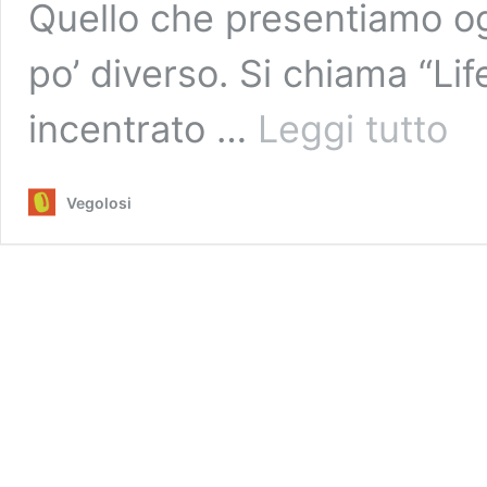
Quello che presentiamo og
po’ diverso. Si chiama “Li
Life
incentrato …
Leggi tutto
accor
to
Ohad
Vegolosi
l’attiv
con
la
vide